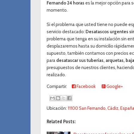
Fernando 24 horas
es la mejor opción para 
momento.
Si el problema que usted tiene no puede esp
servicio destacado:
Desatascos urgentes si
problema que tenga en su instalación sin ent
desplazaremos hasta su domicilio rápidament
supuesto, también contamos con precios eco
para
desatascar sus tuberías, arquetas, baj
presupuestos de nuestros clientes, haciend
realizado.
Compartir:
Facebook
Google+
Ubicación:
11100 San Fernando, Cádiz, Españ
Related Posts: