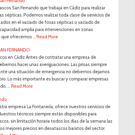
San Fernando
cos San Fernando que trabaja en Cádiz para realizar
s sépticas. Podemos realizar toda clase de servicios de
ados en el vaciado de fosas sépticas o vaciado de
 capacidad amplia para intervenciones en zonas
cio que ofrecemos …
Read More
SAN FERNANDO
cos en Cádiz Antes de contratar una empresa de
bemos hacer unas averiguaciones. Las prisas siempre
 ante una situación de emergencia no debemos dejarnos
gobio. Lo más importante es buscar y comparar empresas
do. …
Read More
ando
ra empresa La Fontanería, ofrece nuestros servicios de
uestros técnicos siempre están disponibles para
cos, sin limitación horaria todos los días de la semana las
os mejores precios en desatascos baratos del sector.