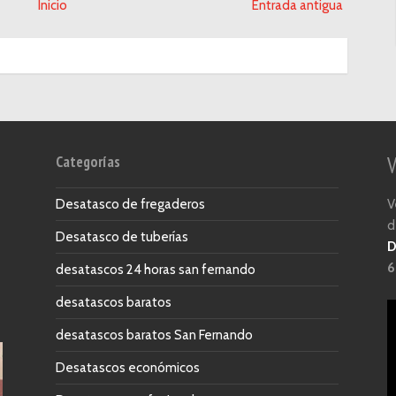
Inicio
Entrada antigua
Categorías
V
V
Desatasco de fregaderos
d
Desatasco de tuberías
D
6
desatascos 24 horas san fernando
desatascos baratos
desatascos baratos San Fernando
Desatascos económicos