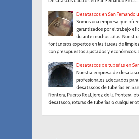
Desatascos baratos en San Fernando En La…
Desatascos en San Fernando u
Somos una empresa que ofrece
garantizados por el trabajo ef
durante muchos años. Nuestro
fontaneros expertos en las tareas de limpie
con presupuestos ajustados y económicos. L
Desatascos de tuberías en San
Nuestra empresa de desatasco
profesionales adecuados para 
desatascos de tuberías en San 
Frontera, Puerto Real, Jerez de la Frontera, e
desatasco, roturas de tuberías o cualquier o