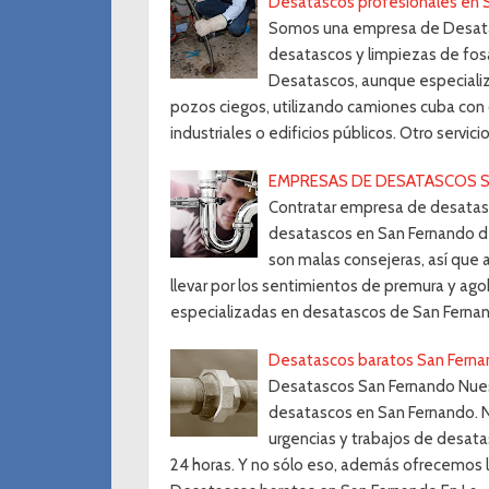
Desatascos profesionales en 
Somos una empresa de Desatas
desatascos y limpiezas de fosa
Desatascos, aunque especializ
pozos ciegos, utilizando camiones cuba con
industriales o edificios públicos. Otro servi
EMPRESAS DE DESATASCOS 
Contratar empresa de desatas
desatascos en San Fernando de
son malas consejeras, así que
llevar por los sentimientos de premura y a
especializadas en desatascos de San Fernan
Desatascos baratos San Fern
Desatascos San Fernando Nuest
desatascos en San Fernando. N
urgencias y trabajos de desatas
24 horas. Y no sólo eso, además ofrecemos l