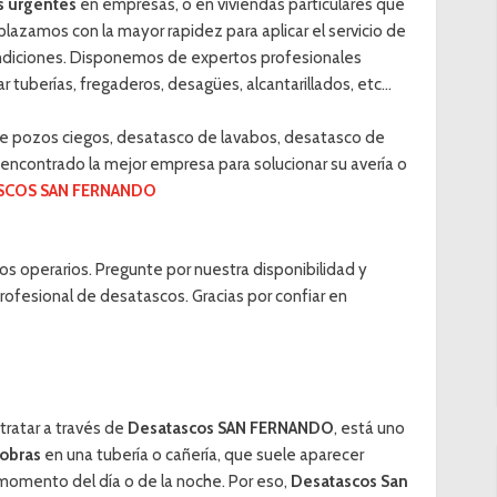
s urgentes
en empresas, o en viviendas particulares que
lazamos con la mayor rapidez para aplicar el servicio de
ndiciones. Disponemos de expertos profesionales
 tuberías, fregaderos, desagües, alcantarillados, etc...
 de pozos ciegos, desatasco de lavabos, desatasco de
a encontrado la mejor empresa para solucionar su avería o
SCOS SAN FERNANDO
s operarios. Pregunte por nuestra disponibilidad y
rofesional de desatascos. Gracias por confiar en
tratar a través de
Desatascos SAN FERNANDO
, está uno
 obras
en una tubería o cañería, que suele aparecer
omento del día o de la noche. Por eso,
Desatascos San