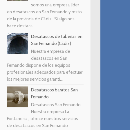
somos una empresa líder
en desatascos en San Fernando y resto
de la provincia de Cádiz . Si algo nos
hace destaca...
Desatascos de tuberías en
San Fernando (Cádiz)
Nuestra empresa de
desatascos en San
Fernando dispone de los equipos
profesionales adecuados para efectuar
los mejores servicios garanti...
Desatascos baratos San
Fernando
Desatascos San Fernando
Nuestra empresa La
Fontanería , ofrece nuestros servicios
de desatascos en San Fernando .