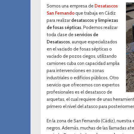
Somos una empresa de
Desatascos
San Fernando
que trabaja en Cádiz
para realizar
desatascos y limpiezas
de fosas sépticas
. Podemos realizar
toda clase de
servicios de
Desatascos
, aunque especializados
en el vaciado de fosas sépticas o
vaciado de pozos ciegos, utilizando
camiones cuba con capacidad amplia
para intervenciones en zonas
industriales o edificios públicos. Otro
servicio que ofrecemos con expertos
profesionales es el desatasco de
arquetas, el cual requiere de unas herramien
primero el nivel del atasco para posteriorme
En la zona de San Fernando (Cádiz), nuestra
negros. Además, muchas de las llamadas aten