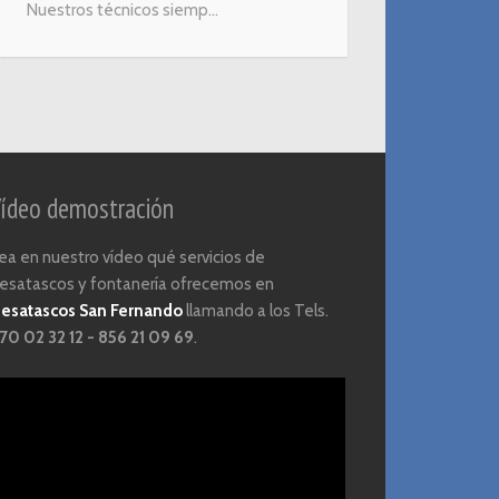
Nuestros técnicos siemp...
ídeo demostración
ea en nuestro vídeo qué servicios de
esatascos y fontanería ofrecemos en
esatascos San Fernando
llamando a los Tels.
70 02 32 12 - 856 21 09 69
.