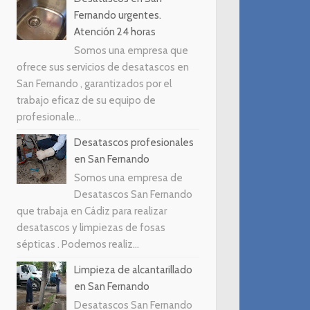
Fernando urgentes.
Atención 24 horas
Somos una empresa que
ofrece sus servicios de desatascos en
San Fernando , garantizados por el
trabajo eficaz de su equipo de
profesionale...
Desatascos profesionales
en San Fernando
Somos una empresa de
Desatascos San Fernando
que trabaja en Cádiz para realizar
desatascos y limpiezas de fosas
sépticas . Podemos realiz...
Limpieza de alcantarillado
en San Fernando
Desatascos San Fernando