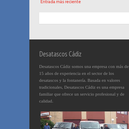
Entrada más reciente
Desatascos Cádiz
Desatascos Cádiz somos una empresa con más de
15 años de experiencia en el sector de los
desatascos y la fontanería. Basada en valores
tradicionales, Desatascos Cádiz es una empresa
familiar que ofrece un servicio profesional y de
calidad.